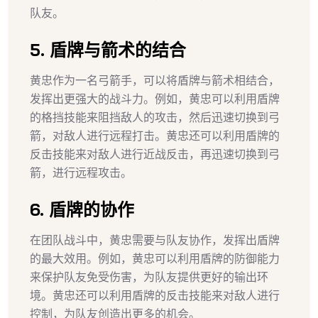
队友。
5. 盾牌与箭术的结合
黄忠作为一名弓箭手，可以将盾牌与箭术相结合，
发挥出更强大的战斗力。例如，黄忠可以利用盾牌
的格挡技能来阻挡敌人的攻击，然后迅速切换到弓
箭，对敌人进行远程打击。黄忠还可以利用盾牌的
反击技能来对敌人进行近战反击，再迅速切换到弓
箭，进行远程攻击。
6. 盾牌的协作
在团队战斗中，黄忠需要与队友协作，发挥出盾牌
的最大效用。例如，黄忠可以利用盾牌的防御能力
来保护队友免受伤害，为队友提供更好的输出环
境。黄忠还可以利用盾牌的反击技能来对敌人进行
控制，为队友创造出更多的机会。