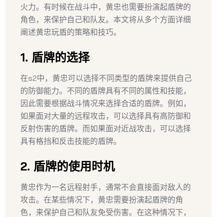
火力。有时候在战斗中，黄忠也需要扮演起盾牌的
角色，来保护自己和队友。本文将从多个方面详细
阐述黄忠玩盾的策略和技巧。
1. 盾牌的选择
在s2中，黄忠可以选择不同类型的盾牌来提供自己
的防御能力。不同的盾牌具有不同的属性和技能，
因此需要根据战斗情况来选择合适的盾牌。例如，
如果面对大量的远程攻击，可以选择具有高防御和
反射伤害的盾牌。而如果面对近战攻击，可以选择
具有格挡和反击技能的盾牌。
2. 盾牌的使用时机
黄忠作为一名远程射手，通常不会直接面对敌人的
攻击。在某些情况下，黄忠需要扮演起盾牌的角
色，来保护自己和队友免受伤害。在这种情况下，