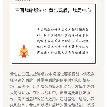
黄忠在三国志战略版s2中玩盾需要根据战斗情况选
择合适的盾牌，并掌握盾牌的使用时机和防御技
巧。黄忠还可以将盾牌与箭术相结合，发挥出更强
大的战斗力。在团队战斗中，黄忠需要与队友协
作，发挥出盾牌的最大效用。通过强化、进阶、养
成和修炼，黄忠可以提升盾牌的属性和技能，以适