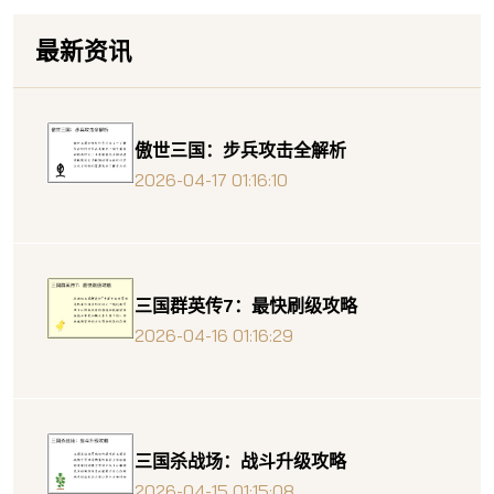
最新资讯
傲世三国：步兵攻击全解析
2026-04-17 01:16:10
三国群英传7：最快刷级攻略
2026-04-16 01:16:29
三国杀战场：战斗升级攻略
2026-04-15 01:15:08