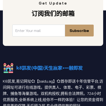
Get Update
订阅我们的邮箱
Subscribe
K8凯发,易记网址💞【baidu.ag】💞首存即送十年信誉平台,访
问网址可进行在线游戏。提供真人、体育、电子、彩票、棋
牌、捕鱼等海量游戏。双机构授权,拥有合法牌照。724小时
优质服务,全新系统上线,给你不一样的体验！让您的资金得到
最完善的保障,无后顾之忧,专业值得信赖的网站。