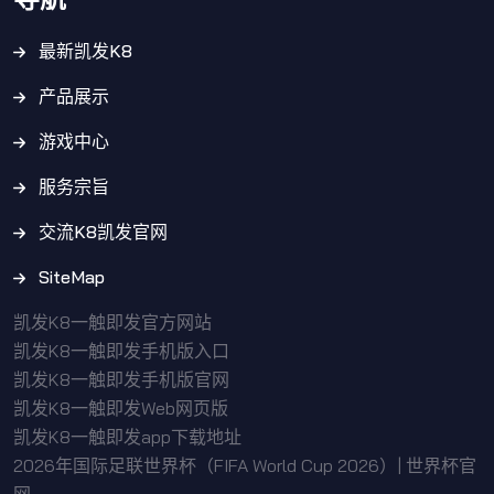
最新凯发K8
产品展示
游戏中心
服务宗旨
交流K8凯发官网
SiteMap
凯发K8一触即发官方网站
凯发K8一触即发手机版入口
凯发K8一触即发手机版官网
凯发K8一触即发Web网页版
凯发K8一触即发app下载地址
2026年国际足联世界杯（FIFA World Cup 2026）| 世界杯官