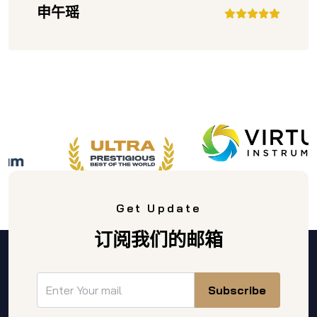
申午瑶
Get Update
订阅我们的邮箱
Subscribe