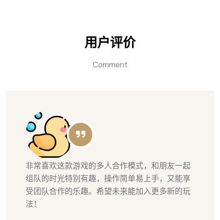
用户评价
Comment
非常喜欢这款游戏的多人合作模式，和朋友一起
组队的时光特别有趣，操作简单易上手，又能享
受团队合作的乐趣。希望未来能加入更多新的玩
法！