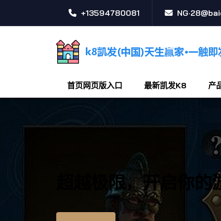
+13594780081
NG·28@bai
首页网页版入口
最新凯发K8
产
超越极限，开启你的