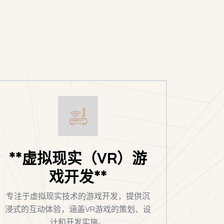
**虚拟现实（VR）游
戏开发**
专注于虚拟现实技术的游戏开发，提供沉
浸式的互动体验，涵盖VR游戏的策划、设
计和开发实施。