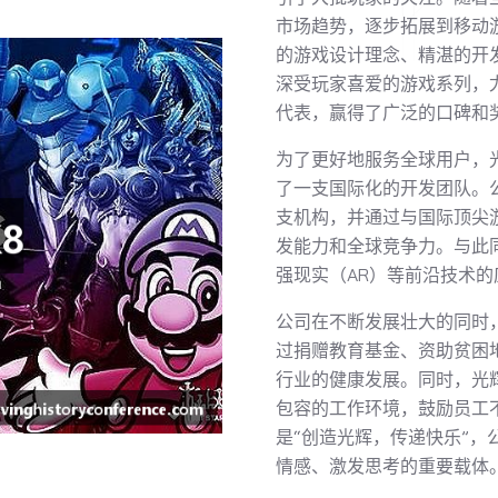
市场趋势，逐步拓展到移动
的游戏设计理念、精湛的开
深受玩家喜爱的游戏系列，
代表，赢得了广泛的口碑和
为了更好地服务全球用户，
了一支国际化的开发团队。
支机构，并通过与国际顶尖
发能力和全球竞争力。与此
强现实（AR）等前沿技术
公司在不断发展壮大的同时
过捐赠教育基金、资助贫困
行业的健康发展。同时，光
包容的工作环境，鼓励员工
是“创造光辉，传递快乐”
情感、激发思考的重要载体