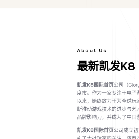
About Us
最新凯发K8
凯发K8国际首页
公司（Glo
度市。作为一家专注于电子
以来，始终致力于为全球玩
断推动游戏技术的进步与艺
品牌影响力，并成为了中国
凯发K8国际首页
公司成立初
引了大批玩家的关注。随着