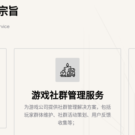
宗旨
rvice
游戏社群管理服务
为游戏公司提供社群管理解决方案，包括
玩家群体维护、社群活动策划、用户反馈
收集等；