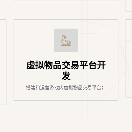
虚拟物品交易平台开
发
搭建和运营游戏内虚拟物品交易平台；