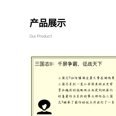
产品展示
Our Product