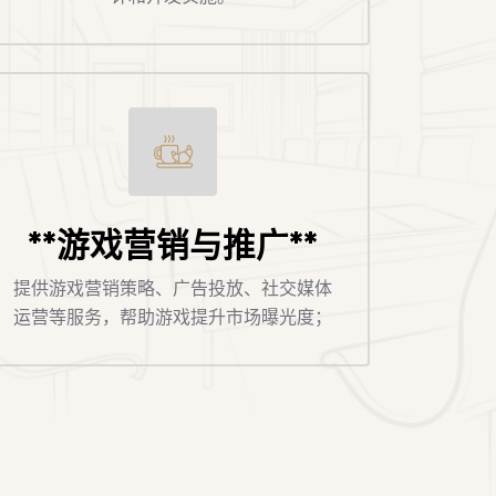
**游戏营销与推广**
提供游戏营销策略、广告投放、社交媒体
运营等服务，帮助游戏提升市场曝光度；